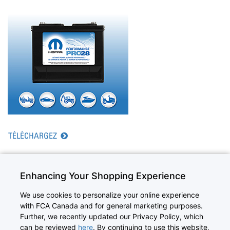
TÉLÉCHARGEZ
Enhancing Your Shopping Experience
We use cookies to personalize your online experience
with FCA Canada and for general marketing purposes.
©2026 Canada Inc. All Rights Reserved. Chrysler, Dodge, Jeep, Ram,
Further, we recently updated our Privacy Policy, which
Mopar, and HEMI are registered trademarks of FCA US LLC.
can be reviewed
here
. By continuing to use this website,
FIAT is a registered trademark of FCA Group Marketing S.p.A., used under